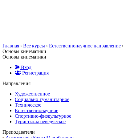
Главная
›
Все курсы
›
Естественнонаучное направление
›
Основы кинематики
Основы кинематики
Вход
Регистрация
Направления
Художественное
Социально-гуманитарное
Техническое
Естественнонаучное
Спортивно-физкультурное
Туристко-краеведческое
Преподаватели
Арсимикова Белла Маирбековна